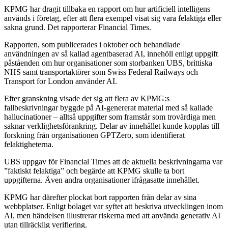
KPMG har dragit tillbaka en rapport om hur artificiell intelligens
används i företag, efter att flera exempel visat sig vara felaktiga eller
sakna grund. Det rapporterar Financial Times.
Rapporten, som publicerades i oktober och behandlade
användningen av så kallad agentbaserad AI, innehöll enligt uppgift
påståenden om hur organisationer som storbanken UBS, brittiska
NHS samt transportaktörer som Swiss Federal Railways och
Transport for London använder AI.
Efter granskning visade det sig att flera av KPMG:s
fallbeskrivningar byggde på AI‑genererat material med så kallade
hallucinationer – alltså uppgifter som framstår som trovärdiga men
saknar verklighetsförankring. Delar av innehållet kunde kopplas till
forskning från organisationen GPTZero, som identifierat
felaktigheterna.
UBS uppgav för Financial Times att de aktuella beskrivningarna var
”faktiskt felaktiga” och begärde att KPMG skulle ta bort
uppgifterna. Även andra organisationer ifrågasatte innehållet.
KPMG har därefter plockat bort rapporten från delar av sina
webbplatser. Enligt bolaget var syftet att beskriva utvecklingen inom
AI, men händelsen illustrerar riskerna med att använda generativ AI
utan tillräcklig verifiering.