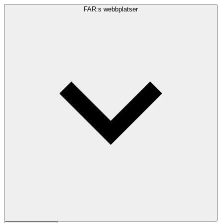
FAR:s webbplatser
Sökfråga
Sök