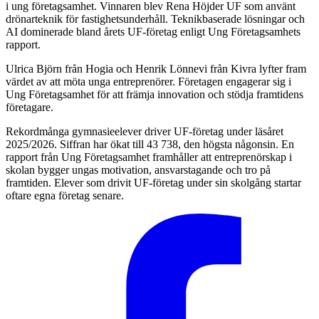
i ung företagsamhet. Vinnaren blev Rena Höjder UF som använt
drönarteknik för fastighetsunderhåll. Teknikbaserade lösningar och
AI dominerade bland årets UF-företag enligt Ung Företagsamhets
rapport.
Ulrica Björn från Hogia och Henrik Lönnevi från Kivra lyfter fram
värdet av att möta unga entreprenörer. Företagen engagerar sig i
Ung Företagsamhet för att främja innovation och stödja framtidens
företagare.
Rekordmånga gymnasieelever driver UF-företag under läsåret
2025/2026. Siffran har ökat till 43 738, den högsta någonsin. En
rapport från Ung Företagsamhet framhåller att entreprenörskap i
skolan bygger ungas motivation, ansvarstagande och tro på
framtiden. Elever som drivit UF-företag under sin skolgång startar
oftare egna företag senare.