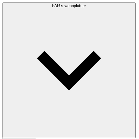
FAR:s webbplatser
Sökfråga
Sök