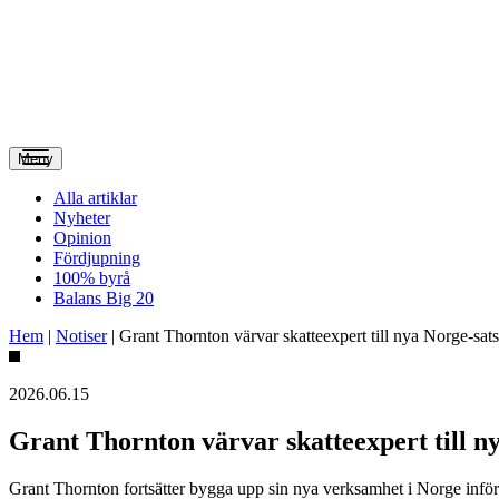
Meny
Alla artiklar
Nyheter
Opinion
Fördjupning
100% byrå
Balans Big 20
Hem
|
Notiser
|
Grant Thornton värvar skatteexpert till nya Norge-sat
2026.06.15
Grant Thornton värvar skatteexpert till n
Grant Thornton fortsätter bygga upp sin nya verksamhet i Norge inför