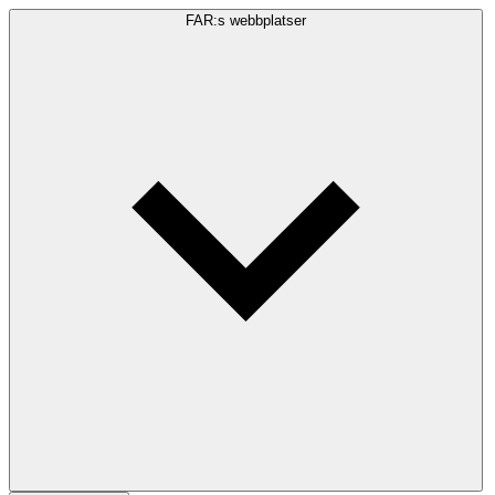
FAR:s webbplatser
Sökfråga
Sök