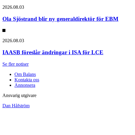
2026.08.03
Ola Sjöstrand blir ny generaldirektör för EBM
2026.08.03
IAASB föreslår ändringar i ISA för LCE
Se fler notiser
Om Balans
Kontakta oss
Annonsera
Ansvarig utgivare
Dan Håfström