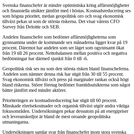
Svenska finanschefer är mindre optimistiska kring affärsmöjligheter
och finansiella utsikter jämfört med i höstas. Kostnadsreducering ses
som högsta prioritet, medan geopolitisk oro och svag ekonomisk
tillväxt pekas ut som de största riskerna. Det visar vårens CFO
Survey från Deloitte och SEB.
Andelen finanschefer som bedömer affärsmöjligheterna som
gynnsamma under de kommande sex månaderna ligger kvar på 19
procent. Däremot har andelen som ser läget som ogynnsamt ökat
från 19 till 26 procent. Nettobalansen mellan positiva och negativa
bedömningar har därmed sjunkit från 0 till -6.
Geopolitisk risk ses nu som den största risken bland finanscheferna.
Andelen som nämner denna risk har stigit från 30 till 55 procent.
Svag ekonomisk tillväxt och press på marginaler rankas också högt
bland riskerna. Större företag bedömer framtidsutsikterna som något
bättre jämfört med mindre aktörer.
Prioriteringen av kostnadsreducering har stigit till 60 procent.
Minskade rörelsekostnader och organisk tillväxt utgör andra viktiga
fokusområden. Undersökningen pekar dessutom på att energipriser
och leveranskedjor är bland de mest oroande geopolitiska
utmaningarna.
Undersökningen samlar svar från finanschefer inom stora svenska