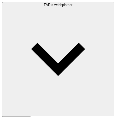
FAR:s webbplatser
Sökfråga
Sök