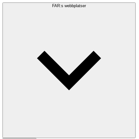
FAR:s webbplatser
Sökfråga
Sök