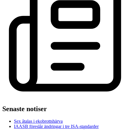
Senaste notiser
Sex åtalas i ekobrottshärva
IAASB föreslår ändringar i tre ISA-standarder