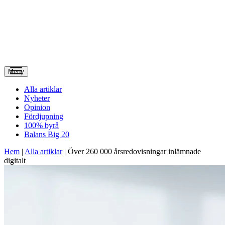
Meny
Alla artiklar
Nyheter
Opinion
Fördjupning
100% byrå
Balans Big 20
Hem
|
Alla artiklar
|
Över 260 000 årsredovisningar inlämnade
digitalt