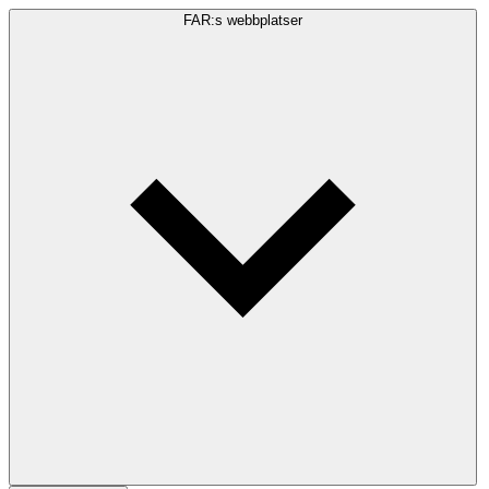
FAR:s webbplatser
Sökfråga
Sök