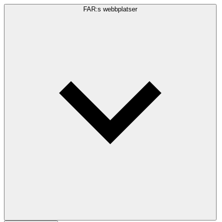
FAR:s webbplatser
Sökfråga
Sök