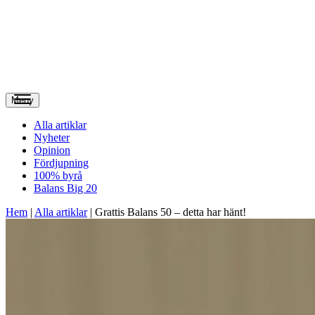
Meny
Alla artiklar
Nyheter
Opinion
Fördjupning
100% byrå
Balans Big 20
Hem
|
Alla artiklar
|
Grattis Balans 50 – detta har hänt!