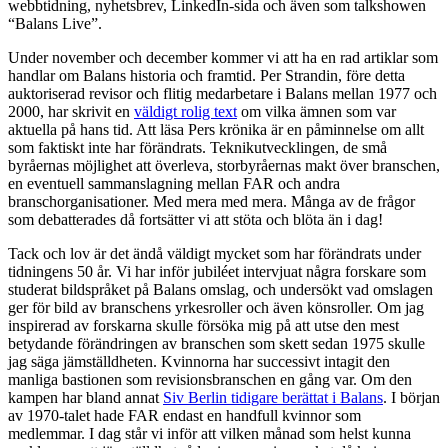
webbtidning, nyhetsbrev, LinkedIn-sida och även som talkshowen
“Balans Live”.
Under november och december kommer vi att ha en rad artiklar som
handlar om Balans historia och framtid. Per Strandin, före detta
auktoriserad revisor och flitig medarbetare i Balans mellan 1977 och
2000, har skrivit en
väldigt rolig text
om vilka ämnen som var
aktuella på hans tid. Att läsa Pers krönika är en påminnelse om allt
som faktiskt inte har förändrats. Teknikutvecklingen, de små
byråernas möjlighet att överleva, storbyråernas makt över branschen,
en eventuell sammanslagning mellan FAR och andra
branschorganisationer. Med mera med mera. Många av de frågor
som debatterades då fortsätter vi att stöta och blöta än i dag!
Tack och lov är det ändå väldigt mycket som har förändrats under
tidningens 50 år. Vi har inför jubiléet intervjuat några forskare som
studerat bildspråket på Balans omslag, och undersökt vad omslagen
ger för bild av branschens yrkesroller och även könsroller. Om jag
inspirerad av forskarna skulle försöka mig på att utse den mest
betydande förändringen av branschen som skett sedan 1975 skulle
jag säga jämställdheten. Kvinnorna har successivt intagit den
manliga bastionen som revisionsbranschen en gång var. Om den
kampen har bland annat
Siv Berlin tidigare berättat i Balans
. I början
av 1970-talet hade FAR endast en handfull kvinnor som
medlemmar. I dag står vi inför att vilken månad som helst kunna