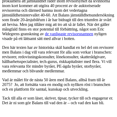
proklamera att jämställdhet råder inom revisorsyrket då kvinnorna
inom kort kommer att utgöra 40 procent av de auktoriserade
revisorerna och därmed hamna inom det vedertagna
jämställdhetsintervallet 40-60. Att Balans jämställdhetsundersökning
som firade 20-årsjubiléum i år har bidragit till den triumfen är svårt
att bevisa. Men jag tillåter mig att tro att så är fallet. När det gäller
mångfald finns en stor potential till förbättring, något som Eric
Widegrens granskning av
de vanligaste revisorsnamnen
nyligen
visade på ett lättsamt sätt med allvar i botten.
Den här texten har av historiska skäl handlat en hel del om revisorer
men Balans i dag vill vara relevant för alla som verkar i branschen:
revisorer, redovisningskonsulter, lönekonsulter, skatterådgivare,
hållbarhetsspecialister, tech-gurus, riskkapitalister med flera. Vi vill
vara relevanta för mindre byråer, PE-ägda byråer, storbyråer,
medlemmar och blivande medlemmar.
Vad är målet för de nästa 50 åren med Balans, alltså fram till år
2075? Jo, att fortsätta vara en modig och nyfiken röst i branschen
och en plattform för samtal, kunskap och utveckling.
Tack till alla er som läser, skriver, tipsar, tycker till och engagerar er.
Det är ni som gör Balans till vad den är – och vad den kan bli.