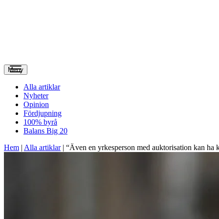
Meny
Alla artiklar
Nyheter
Opinion
Fördjupning
100% byrå
Balans Big 20
Hem
|
Alla artiklar
|
“Även en yrkesperson med auktorisation kan ha kr