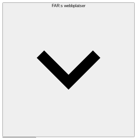
FAR:s webbplatser
Sökfråga
Sök