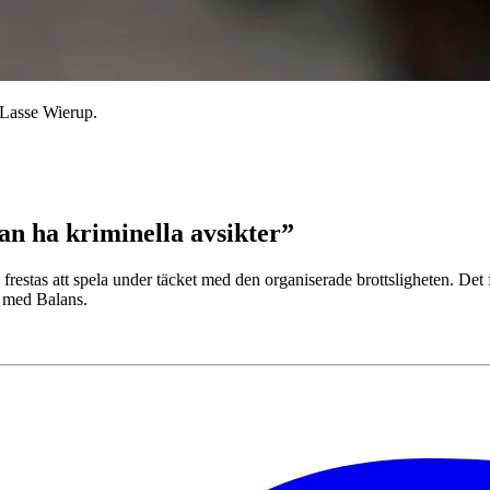
n Lasse Wierup.
an ha kriminella avsikter”
stas att spela under täcket med den organiserade brottsligheten. Det fin
u med Balans.