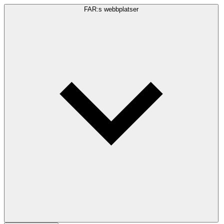
FAR:s webbplatser
Sökfråga
Sök