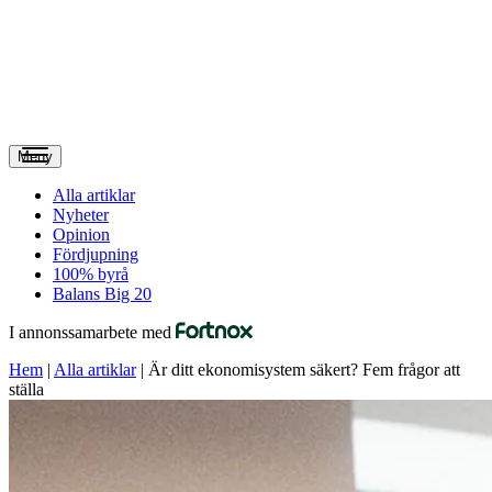
Meny
Alla artiklar
Nyheter
Opinion
Fördjupning
100% byrå
Balans Big 20
I annonssamarbete med
Hem
|
Alla artiklar
|
Är ditt ekonomisystem säkert? Fem frågor att
ställa