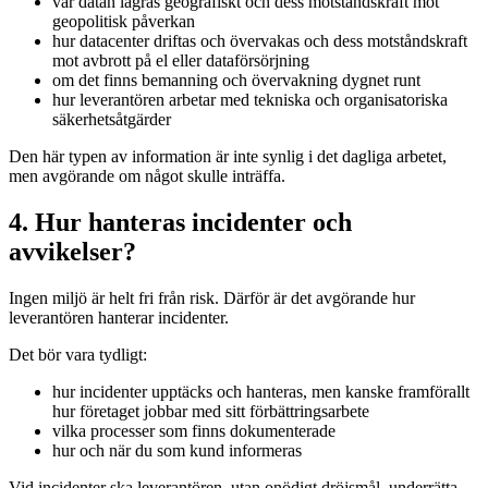
var datan lagras geografiskt och dess motståndskraft mot
geopolitisk påverkan
hur datacenter driftas och övervakas och dess motståndskraft
mot avbrott på el eller dataförsörjning
om det finns bemanning och övervakning dygnet runt
hur leverantören arbetar med tekniska och organisatoriska
säkerhetsåtgärder
Den här typen av information är inte synlig i det dagliga arbetet,
men avgörande om något skulle inträffa.
4. Hur hanteras incidenter och
avvikelser?
Ingen miljö är helt fri från risk. Därför är det avgörande hur
leverantören hanterar incidenter.
Det bör vara tydligt:
hur incidenter upptäcks och hanteras, men kanske framförallt
hur företaget jobbar med sitt förbättringsarbete
vilka processer som finns dokumenterade
hur och när du som kund informeras
Vid incidenter ska leverantören, utan onödigt dröjsmål, underrätta