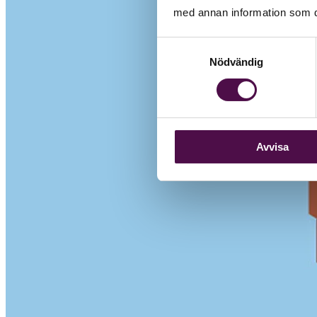
med annan information som du 
Samtyckesval
Nödvändig
Avvisa