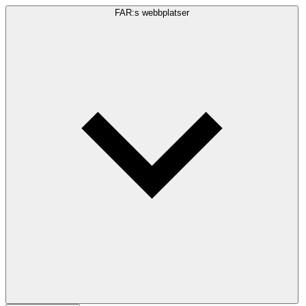
FAR:s webbplatser
Sökfråga
Sök