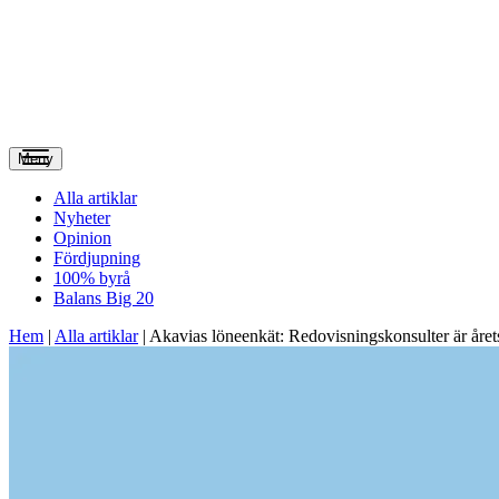
Meny
Alla artiklar
Nyheter
Opinion
Fördjupning
100% byrå
Balans Big 20
Hem
|
Alla artiklar
|
Akavias löneenkät: Redovisningskonsulter är året