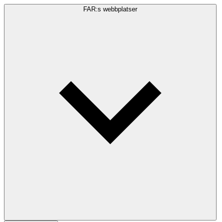
FAR:s webbplatser
Sökfråga
Sök