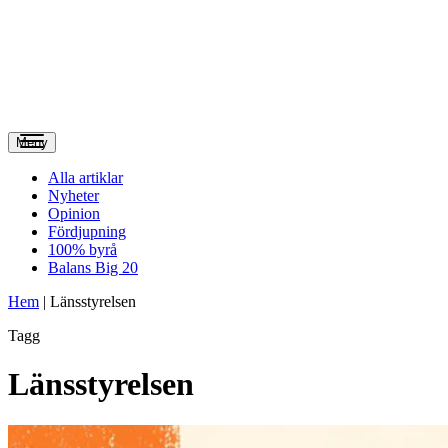
Meny
Alla artiklar
Nyheter
Opinion
Fördjupning
100% byrå
Balans Big 20
Hem
|
Länsstyrelsen
Tagg
Länsstyrelsen