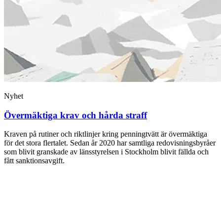
Nyhet
Övermäktiga krav och hårda straff
Kraven på rutiner och riktlinjer kring penning­tvätt är övermäktiga
för det stora flertalet. Sedan år 2020 har samtliga ­redo­visningsbyråer
som blivit ­granskade av länsstyrelsen i ­Stockholm blivit fällda och
fått sanktionsavgift.