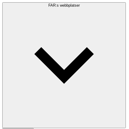
FAR:s webbplatser
Sökfråga
Sök