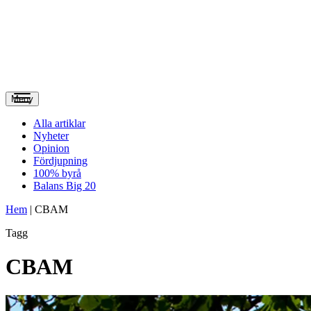
Meny
Alla artiklar
Nyheter
Opinion
Fördjupning
100% byrå
Balans Big 20
Hem
|
CBAM
Tagg
CBAM