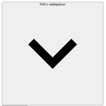
FAR:s webbplatser
Sökfråga
Sök