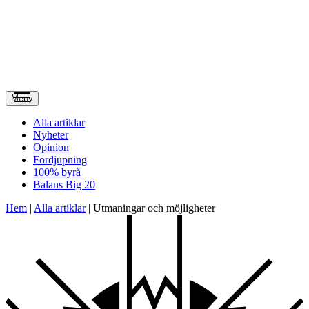
Meny
Alla artiklar
Nyheter
Opinion
Fördjupning
100% byrå
Balans Big 20
Hem
|
Alla artiklar
|
Utmaningar och möjligheter