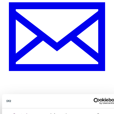
D
e senaste åren har det rört på sig på ­redovisningsmarknaden.
Kända byråer har sålt sin redovisningsverksamhet och nya
ägarförhållanden har tagit form. I somras publicerade Balans en
artikel med rubriken ”Redovisning till salu”. Där konstateras att när