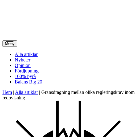
Meny
Alla artiklar
Nyheter
Opinion
Fördjupning
100% byrå
Balans Big 20
Hem
|
Alla artiklar
|
Gränsdragning mellan olika regleringskrav inom
redovisning