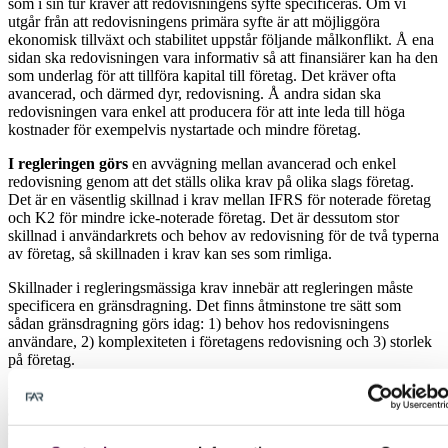
som i sin tur kräver att redovisningens syfte specificeras. Om vi
utgår från att redovisningens ­primära syfte är att möjliggöra
ekonomisk tillväxt och ­stabilitet uppstår följande målkonflikt. Å ena
sidan ska ­redovisningen vara informativ så att finansiärer kan ha den
som underlag för att tillföra kapital till företag. Det kräver ofta
avancerad, och därmed dyr, redovisning. Å andra sidan ska
redovisningen vara enkel att producera för att inte leda till höga
kostnader för exempelvis ny­startade och mindre företag.
I regleringen görs
en avvägning mellan ­avancerad och enkel
redovisning genom att det ställs olika krav på olika slags företag.
Det är en väsentlig skillnad i krav mellan IFRS för noterade företag
och K2 för mindre icke-noterade företag. Det är dessutom stor
skillnad i användarkrets och behov av redovisning för de två typerna
av företag, så skillnaden i krav kan ses som rimliga.
Skillnader i regleringsmässiga krav innebär att regleringen måste
specificera en gränsdragning. Det finns åtminstone tre sätt som
sådan gränsdragning görs idag: 1) behov hos redovisningens
användare, 2) komplexiteten i företagens redovisning och 3) storlek
på företag.
EU:s redovisningsdirektiv (som ligger till grund för
årsredovisningslagen (ÅRL)) definierar företag av allmänt intresse
som företag med en bredare grupp av ekonomiska intressenter, dvs
noterade företag, ­banker och försäkringsföretag. Sådana företag är