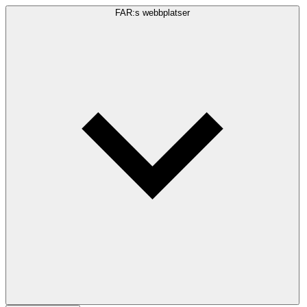
FAR:s webbplatser
Sökfråga
Sök