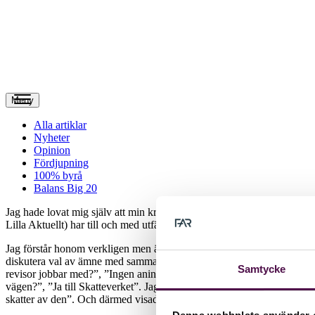
Meny
Alla artiklar
Nyheter
Opinion
Fördjupning
100% byrå
Balans Big 20
J
ag hade lovat mig själv att min krönika absolut inte skulle handla 
Lilla Aktuellt) har till och med utfärdat ett direkt förbud att, jag cit
Jag förstår honom verkligen men ändå känns det omöjligt att styra bort 
diskutera val av ämne med samma åttaåring samtidigt som han var dju
Samtycke
revisor jobbar med?”, ”Ingen aning”. Det här var inte alls sant det vi
vägen?”, ”Ja till Skatteverket”. Jag blir enormt upprymd av det fak
skatter av den”. Och därmed visade han tydligt att han inte hade lust 