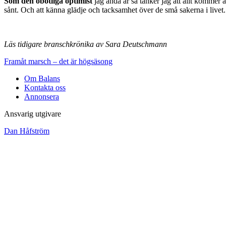
Som den obotliga optimist
jag ändå är så tänker jag att allt kommer a
sånt. Och att känna glädje och tacksamhet över de små sakerna i livet.
Läs tidigare branschkrönika av Sara Deutschmann
Framåt marsch – det är högsäsong
Om Balans
Kontakta oss
Annonsera
Ansvarig utgivare
Dan Håfström