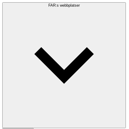
FAR:s webbplatser
Sökfråga
Sök