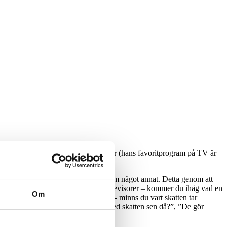
serad av att diskutera samhällsfrågor (hans favoritprogram på TV är
 c
ovid-19. Jag är så TRÖTT på det”.
rsök att hitta inspiration att skriva om något annat. Detta genom att
rågor. ”Jag ska skriva om något om revisorer – kommer du ihåg vad en
Om
 räknar med skatt och sånt”, ”Precis- minns du vart skatten tar
ommer ihåg! Vad gör Skatteverket med skatten sen då?”, ”De gör