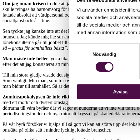
Denna webbplats använder 
Om jag innan krisen
trodde att jag hade ett samhällsviktigt yrke så
skulle tvingas ha barnomsorg för i händelse av skolstängning. Det fan
Vi använder enhetsidentifierar
fattade absolut att vårdpersonal och sådana som arbetar med livsmedel
sociala medier och analysera 
socialtjänst också – fine.
till de sociala medier och a
Sen tyckte jag kanske inte att det kändes som en lika självklar grän
med annan information som du 
bransch. Jag kände mig lite sur en liten stund faktiskt men sen tänkte ja
lönekonsulterna går till jobbet till exempel. ”
Ingen lön den här månade
Samtyckesval
så – gratis för samhällets bästa”.
Nödvändig
Man måste inte heller
tycka lika som den där listan faktiskt tänkte j
efter det att jag konstaterat att min mans yrke inte heller var med på 
Till min stora glädje visade det sig sedan att
FAR nu fått ett klargöra
Som vanligt. Min man, som för övrigt är professor, har däremot inte få
man bidrar till samhället. Så är det bara.
Avvisa
Zombieapokalypsen är inte
riktigt
här ännu – men stämningen är verk
med ett mörkt och dystert omslag (kanske med en korp som sitter på en
dörrarna till våra byråer där vi säger åt kunderna att vi inte vill tr
periodiseringsfonder och nya rutor att kryssa i på skattedeklarationern
På vår byrå försöker vi hjälpa till så gott vi kan att stötta upp det lokal
omsätta på olika sätt i mindre lyckligt lottade branscher.