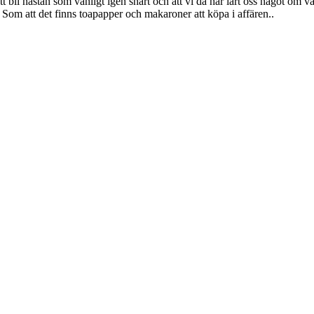
tt bli nästan som vanligt igen snart och att vi då har lärt oss något om v
 Som att det finns toapapper och makaroner att köpa i affären.
.