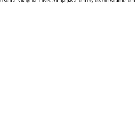
ad som är viktigt här i livet. Att hjälpas åt och bry oss om varandra och