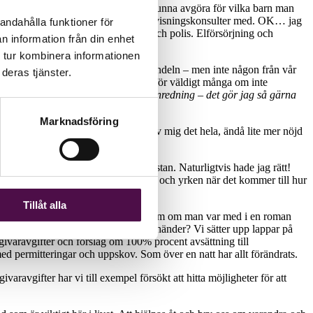
ickade nämligen ut en enkät för att kunna avgöra för vilka barn man
tan fanns vare sig revisorer eller redovisningskonsulter med. OK… jag
andahålla funktioner för
e givetvis vara med. Och brandmän och polis. Elförsörjning och
n information från din enhet
 tur kombinera informationen
el skulle vara med samt
hela
detaljhandeln – men inte någon från vår
deras tjänster.
a inte kan förstå vad tråkigt det blir för väldigt många om inte
viktigt jobb här med att sälja heminredning – det gör jag så gärna
Marknadsföring
 koll hade skrivit. Så jag skakade av mig det hela, ändå lite mer nöjd
annars.
ällsviktiga. Så vi ska vara med på listan. Naturligtvis hade jag rätt!
tå. Det är faktiskt skillnad på yrken och yrken när det kommer till hur
Tillåt alla
ällskänsla som under digerdöden. Lite som om man var med i en roman
 För visst är det konstigt allt som händer? Vi sätter upp lappar på
sgivaravgifter och förslag om 100% procent avsättning till
 med permitteringar och uppskov. Som över en natt har allt förändrats.
givaravgifter har vi till exempel försökt att hitta möjligheter för att