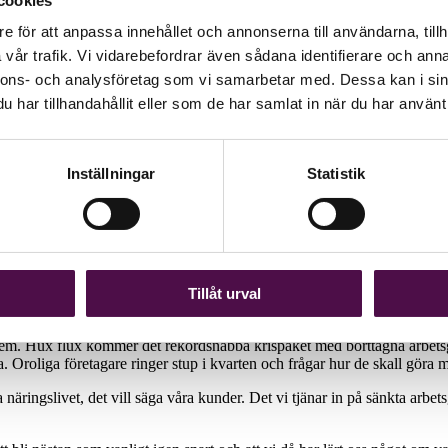
cookies
 var det nära att jag häromveckan togs ur den villfarelsen. Kommunen sk
ns medskickat en lista med rubriken ”Samhällsviktiga tjänster”. På lis
e för att anpassa innehållet och annonserna till användarna, tillh
s- och läkemedelsförsörjning är väldigt viktiga just nu och att de måst
vår trafik. Vi vidarebefordrar även sådana identifierare och anna
nnons- och analysföretag som vi samarbetar med. Dessa kan i sin
sdragning att brevbärarna och sådana som arbetar med värdepappershand
har tillhandahållit eller som de har samlat in när du har använt 
g att den som gjorde listan förmodligen inte hade jättebra insikt. Att all
n heller – nähä vad synd – men vad gör det när jag har ett så samhälls
Inställningar
Statistik
ag. Det var bara en dum lista som någon som uppenbarligen inte hade full
listan. Det hade kunnat bli mycket onödiga familjediskussioner kring det 
nde från MSB
; det var visst meningen att vi skulle klassificeras som samh
tt något dylikt klargörande för sin yrkeskategori och det kan man ju förs
Tillåt urval
ligen lite åt det hållet. Jag föreställer mig att det är lite lika samh
 mossbevuxen gravsten i fullmåne?) med titeln ”Revisor i coronans tid”.
äffa dem. Hux flux kommer det rekordsnabba krispaket med borttagna arbet
a. Oroliga företagare ringer stup i kvarten och frågar hur de skall göra
a näringslivet, det vill säga våra kunder. Det vi tjänar in på sänkta arbets