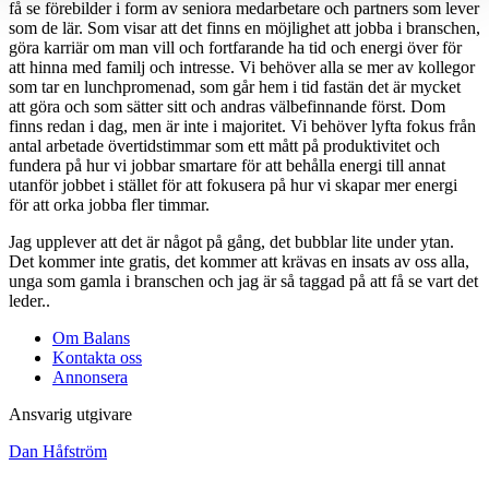
få se förebilder i form av seniora medarbetare och partners som lever
som de lär. Som visar att det finns en möjlighet att jobba i branschen,
göra karriär om man vill och fortfarande ha tid och energi över för
att hinna med familj och intresse. Vi behöver alla se mer av kollegor
som tar en lunchpromenad, som går hem i tid fastän det är mycket
att göra och som sätter sitt och andras välbefinnande först. Dom
finns redan i dag, men är inte i majoritet. Vi behöver lyfta fokus från
antal arbetade övertidstimmar som ett mått på produktivitet och
fundera på hur vi jobbar smartare för att behålla energi till annat
utanför jobbet i stället för att fokusera på hur vi skapar mer energi
för att orka jobba fler timmar.
Jag upplever att det är något på gång, det bubblar lite under ytan.
Det kommer inte gratis, det kommer att krävas en insats av oss alla,
unga som gamla i branschen och jag är så taggad på att få se vart det
leder.
.
Om Balans
Kontakta oss
Annonsera
Ansvarig utgivare
Dan Håfström