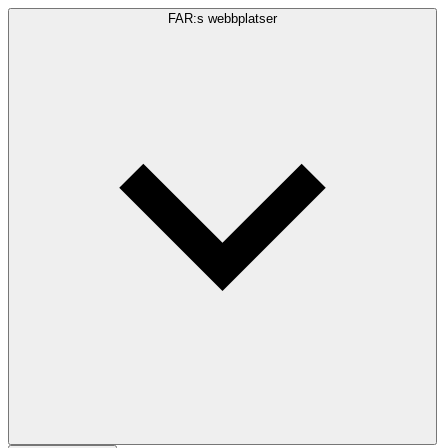
FAR:s webbplatser
Sökfråga
Sök