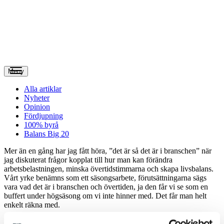
Meny
Alla artiklar
Nyheter
Opinion
Fördjupning
100% byrå
Balans Big 20
M
er än en gång har jag fått höra, ”det är så det är i branschen” när
jag diskuterat frågor kopplat till hur man kan förändra
arbetsbelastningen, minska övertidstimmarna och skapa livsbalans.
Vårt yrke benämns som ett säsongsarbete, förutsättningarna sägs
vara vad det är i branschen och övertiden, ja den får vi se som en
buffert under högsäsong om vi inte hinner med. Det får man helt
enkelt räkna med.
Men måste det verkligen vara så? Är vår bransch annorlunda,