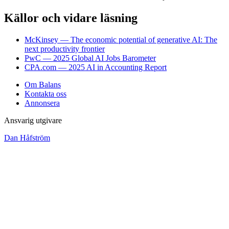
Källor och vidare läsning
McKinsey — The economic potential of generative AI: The
next productivity frontier
PwC — 2025 Global AI Jobs Barometer
CPA.com — 2025 AI in Accounting Report
Om Balans
Kontakta oss
Annonsera
Ansvarig utgivare
Dan Håfström