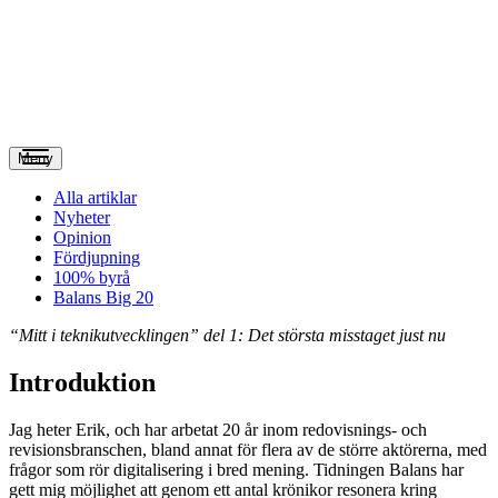
Meny
Alla artiklar
Nyheter
Opinion
Fördjupning
100% byrå
Balans Big 20
“Mitt i teknikutvecklingen” del 1: Det största misstaget just nu
Introduktion
Jag heter Erik, och har arbetat 20 år inom redovisnings- och
revisionsbranschen, bland annat för flera av de större aktörerna, med
frågor som rör digitalisering i bred mening. Tidningen Balans har
gett mig möjlighet att genom ett antal krönikor resonera kring