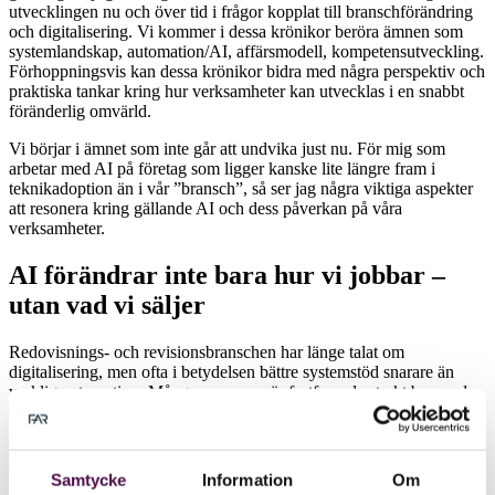
utvecklingen nu och över tid i frågor kopplat till branschförändring
och digitalisering. Vi kommer i dessa krönikor beröra ämnen som
systemlandskap, automation/AI, affärsmodell, kompetensutveckling.
Förhoppningsvis kan dessa krönikor bidra med några perspektiv och
praktiska tankar kring hur verksamheter kan utvecklas i en snabbt
föränderlig omvärld.
Vi börjar i ämnet som inte går att undvika just nu. För mig som
arbetar med AI på företag som ligger kanske lite längre fram i
teknikadoption än i vår ”bransch”, så ser jag några viktiga aspekter
att resonera kring gällande AI och dess påverkan på våra
verksamheter.
AI förändrar inte bara hur vi jobbar –
utan vad vi säljer
Redovisnings- och revisionsbranschen har länge talat om
digitalisering, men ofta i betydelsen bättre systemstöd snarare än
verklig automation. Många processer är fortfarande starkt beroende
av manuella arbetsmoment, trots att de sker i moderna systemmiljöer.
Samtidigt har ekonomifunktioner i många andra branscher länge
arbetat betydligt mer systematiskt med automatisering, datadrivna
processer och minskad manuell hantering. Det är mot den
Samtycke
Information
Om
bakgrunden AI blir så omvälvande för branschen. Den förändrar inte