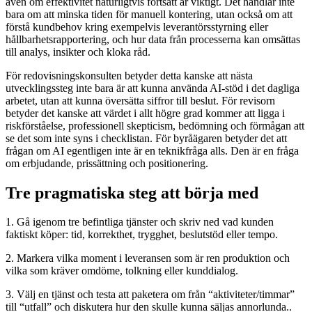
även om effektivitet naturligtvis fortsatt är viktigt. Det handlar inte
bara om att minska tiden för manuell kontering, utan också om att
förstå kundbehov kring exempelvis leverantörsstyrning eller
hållbarhetsrapportering, och hur data från processerna kan omsättas
till analys, insikter och kloka råd.
För redovisningskonsulten betyder detta kanske att nästa
utvecklingssteg inte bara är att kunna använda AI-stöd i det dagliga
arbetet, utan att kunna översätta siffror till beslut. För revisorn
betyder det kanske att värdet i allt högre grad kommer att ligga i
riskförståelse, professionell skepticism, bedömning och förmågan att
se det som inte syns i checklistan. För byråägaren betyder det att
frågan om AI egentligen inte är en teknikfråga alls. Den är en fråga
om erbjudande, prissättning och positionering.
Tre pragmatiska steg att börja med
1. Gå igenom tre befintliga tjänster och skriv ned vad kunden
faktiskt köper: tid, korrekthet, trygghet, beslutstöd eller tempo.
2. Markera vilka moment i leveransen som är ren produktion och
vilka som kräver omdöme, tolkning eller kunddialog.
3. Välj en tjänst och testa att paketera om från “aktiviteter/timmar”
till “utfall” och diskutera hur den skulle kunna säljas annorlunda.
.