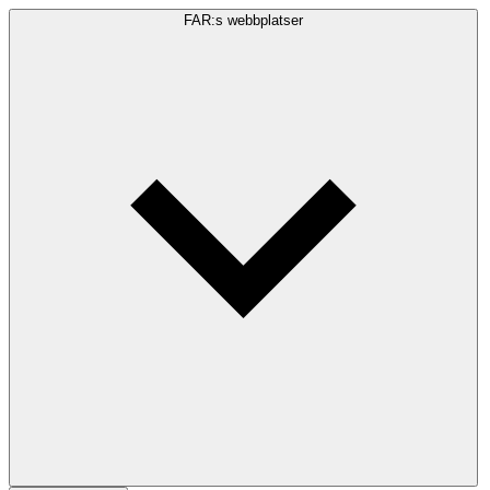
FAR:s webbplatser
Sökfråga
Sök