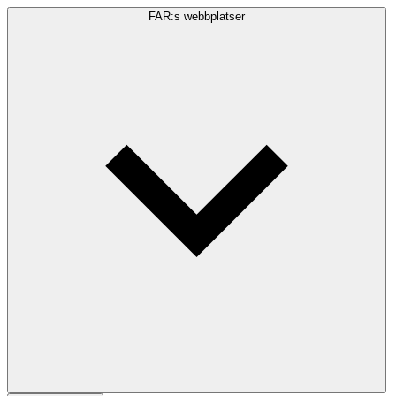
FAR:s webbplatser
Sökfråga
Sök