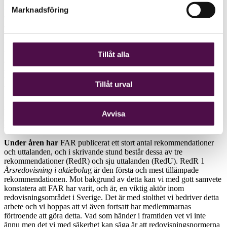
från IASC inspirerades svensk redovisning både
av amerikanska
Marknadsföring
och brittiska traditioner. I FAR:s
rekommendationer såg man inslag
av försiktighets
principen, men dess betydelse minskade på
bekostnad
av matchningsprincipen. FAR:s normgivning visar att
det
framför allt fanns två konkurrerande influenser på
normgivningsområdet, nämligen den internationella
utvecklingen
Tillåt alla
och den inhemska lagstiftningen. Dessa
system grundades ofta på
skilda principer. Svensk
lagstiftning – både civilrätt och skatterätt –
byggde mer på försiktighet och form, medan internationella normer
Tillåt urval
byggde på matchningsprincipen, ekonomisk substans
och även
verkliga värden. Genom 1976 års ­bokföringslag
inrättades det
statliga organet Bokförings­nämnden,
BFN, som statens expertorgan
Avvisa
på redovisningsområdet
och 1989 bildades Redovisningsrådet,
senare omvandlat till Rådet för finansiell rapportering.
Under åren har
FAR publicerat ett stort antal rekommendationer
och uttalanden, och i skrivande stund består dessa av tre
rekommendationer (RedR) och sju uttalanden (RedU). RedR 1
Årsredovisning i aktiebola
g är den första och mest tillämpade
rekommendationen. Mot bakgrund av detta kan vi med gott samvete
konstatera att FAR har varit, och är, en viktig aktör inom
redovisningsområdet i Sverige. Det är med stolthet vi bedriver detta
arbete och vi hoppas att vi även fortsatt har medlemmarnas
förtroende att göra detta. Vad som händer i framtiden vet vi inte
ännu men det vi med säkerhet kan säga är att redovisningsnormerna