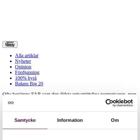
Meny
Alla artiklar
Nyheter
Opinion
Fördjupning
100% byrå
Balans Big 20
O
fta benämns FAR som den äldsta privaträttsliga normgivaren, men
innan FAR började ge ut rekommendationer var Sveriges
Mekanförbund en viktig aktör på redovisningsområdet. Förbundet
bildades 1911 och var en branschorganisation för verkstadsindustrin.
Som nästa aktör på normgivningsområdet kom FAR, som spelat en
Samtycke
Information
Om
stor roll för utvecklingen av den goda redovisningsseden –
framförallt efter Redovisningskommitténs tillkomst, numera FAR:s
operativa grupp för Finansiell rapportering- redovisning.
Ursprungligen hade FAR:s styrelse hand om redovisningsfrågor.