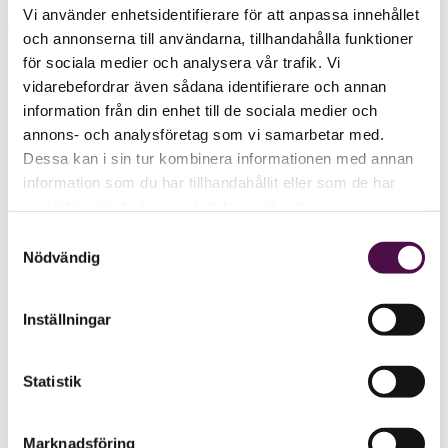
Vi använder enhetsidentifierare för att anpassa innehållet
Tre nya namn tar plats som partners inom Aspia Group, meddelar
och annonserna till användarna, tillhandahålla funktioner
Aspia på webben.
för sociala medier och analysera vår trafik. Vi
Dessa är:
vidarebefordrar även sådana identifierare och annan
information från din enhet till de sociala medier och
Björn Johansson
– Skeppsbron Skatt, Stockholm – expert
annons- och analysföretag som vi samarbetar med.
inom incitamentsprogram.
Dessa kan i sin tur kombinera informationen med annan
Jenny Rask
– Aspia, Stockholm –Head of Expatriate Payroll.
Annika Tuvesson
– Aspia, Stockholm – auktoriserad
information som du har tillhandahållit eller som de har
redovisningskonsult.
samlat in när du har använt deras tjänster.
Björn Johansson är även partner på Skeppsbron Skatt, något Balans
Samtyckesval
skrivit om
här
.
Nödvändig
Inställningar
Statistik
Marknadsföring