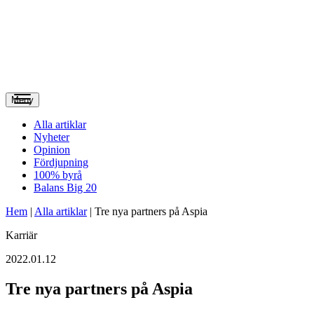
Meny
Alla artiklar
Nyheter
Opinion
Fördjupning
100% byrå
Balans Big 20
Hem
|
Alla artiklar
|
Tre nya partners på Aspia
Karriär
2022.01.12
Tre nya partners på Aspia