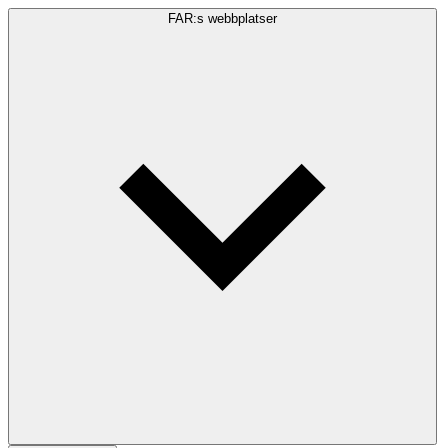
FAR:s webbplatser
Sökfråga
Sök