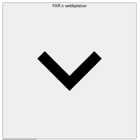
FAR:s webbplatser
Sökfråga
Sök