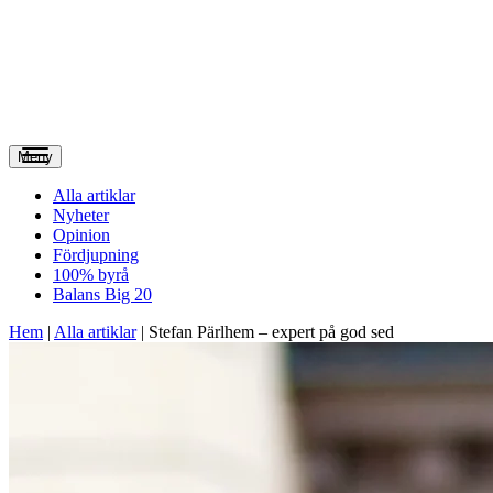
Meny
Alla artiklar
Nyheter
Opinion
Fördjupning
100% byrå
Balans Big 20
Hem
|
Alla artiklar
|
Stefan Pärlhem – expert på god sed