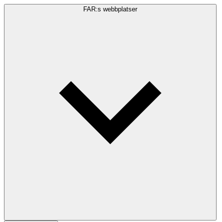
FAR:s webbplatser
Sökfråga
Sök