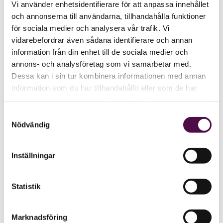
Vi använder enhetsidentifierare för att anpassa innehållet
och annonserna till användarna, tillhandahålla funktioner
för sociala medier och analysera vår trafik. Vi
16 september var riksrevisor
Helena Lindberg
inbjuden till
riksdagen för att berätta om sin årliga rapport för 2021. Bland annat
vidarebefordrar även sådana identifierare och annan
redogjorde hon för de viktigaste iakttagelserna utifrån
information från din enhet till de sociala medier och
ansvarsfördelning, samt underströk betydelsen av tydliga
annons- och analysföretag som vi samarbetar med.
ansvarsförhållanden för effektivitet och ansvarsutkrävande. Det
skriver Riksrevisionen på webben. Andra frågor handlade om vad
Dessa kan i sin tur kombinera informationen med annan
Riksrevisionens granskningar har visat när det gäller miljöskatter,
information som du har tillhandahållit eller som de har
utgiftstak och investeringar i infrastruktur, samverkan mellan
samlat in när du har använt deras tjänster.
myndigheter, hur myndigheter motverkar missförhållanden, och
riksrevisorns bedömning av den svenska förvaltningsmodellen.
Samtyckesval
Nödvändig
Utfrågningen sändes live och kan ses i efterhand på
riksdagens webbplats
Inställningar
Statistik
Marknadsföring