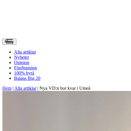
Meny
Alla artiklar
Nyheter
Opinion
Fördjupning
100% byrå
Balans Big 20
Hem
|
Alla artiklar
|
Nya VD:n bor kvar i Umeå