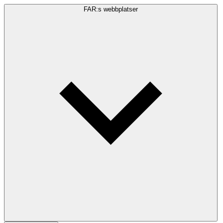
FAR:s webbplatser
Sökfråga
Sök