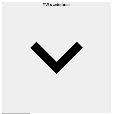
FAR:s webbplatser
Sökfråga
Sök