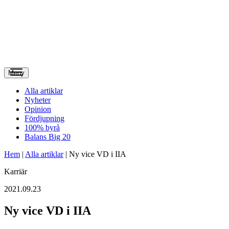
Meny
Alla artiklar
Nyheter
Opinion
Fördjupning
100% byrå
Balans Big 20
Hem
|
Alla artiklar
|
Ny vice VD i IIA
Karriär
2021.09.23
Ny vice VD i IIA