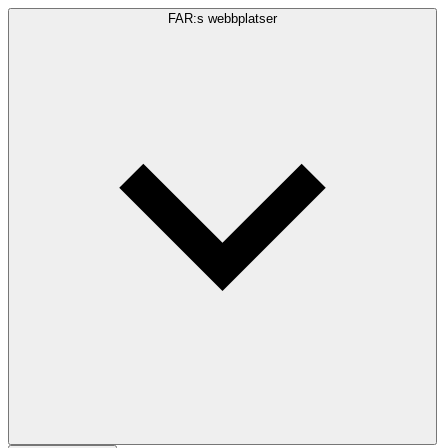
FAR:s webbplatser
Sökfråga
Sök