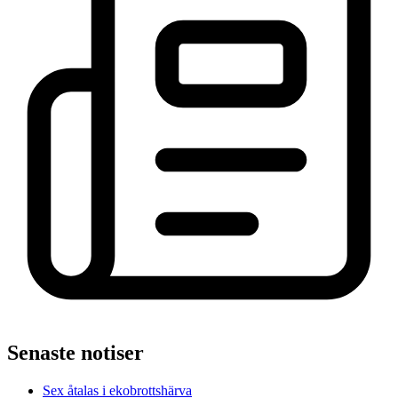
Senaste notiser
Sex åtalas i ekobrottshärva