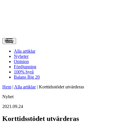
Meny
Alla artiklar
Nyheter
Opinion
Fördjupning
100% byrå
Balans Big 20
Hem
|
Alla artiklar
|
Korttidsstödet utvärderas
Nyhet
2021.09.24
Korttidsstödet utvärderas