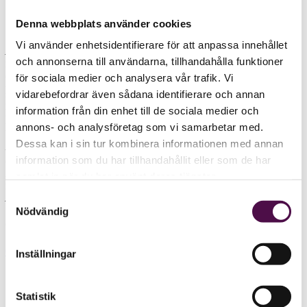
Denna webbplats använder cookies
Vi använder enhetsidentifierare för att anpassa innehållet
Annika Odelros
, i dag riskchef på Riksbanken, tillträder i mars en
och annonserna till användarna, tillhandahålla funktioner
nyinrättad roll på Grant Thornton med ansvar för att utveckla, leda
och samordna kvalitets- och riskarbete, skriver GT i ett
för sociala medier och analysera vår trafik. Vi
pressmeddelande. Hon får titeln CGRECO – Chief Governance,
vidarebefordrar även sådana identifierare och annan
Risk, Ethics, Compliance Officer. Hon har tidigare erfarenhet från
information från din enhet till de sociala medier och
ledande befattningar inom bank och från Finansinspektionen och
påbörjar sin nya tjänst 14 mars.
annons- och analysföretag som vi samarbetar med.
Dessa kan i sin tur kombinera informationen med annan
– För oss är detta en hållbarhetsfråga, att hela tiden anpassa oss till
information som du har tillhandahållit eller som de har
omvärldens krav, nya förutsättningar och regelverk. Här kommer
Annika leda arbetet såväl på övergripande nivå som tillsammans
samlat in när du har använt deras tjänster.
med riskansvariga inom våra olika affärsområden, kommenterar
Samtyckesval
Anna Johnson
, VD Grant Thornton.
Nödvändig
Omnämnda företag:
Grant Thornton Sweden
Inställningar
Statistik