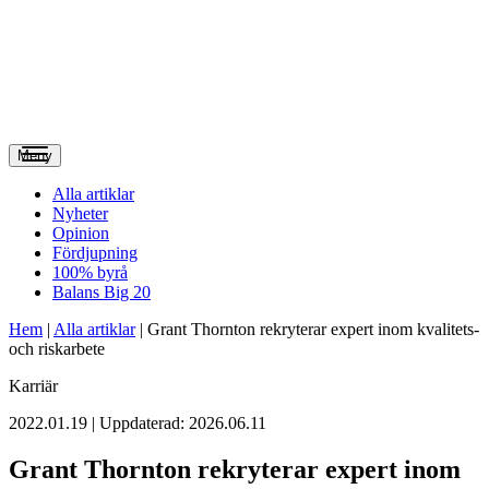
Meny
Alla artiklar
Nyheter
Opinion
Fördjupning
100% byrå
Balans Big 20
Hem
|
Alla artiklar
|
Grant Thornton rekryterar expert inom kvalitets-
och riskarbete
Karriär
2022.01.19 | Uppdaterad: 2026.06.11
Grant Thornton rekryterar expert inom