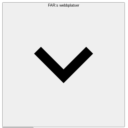
FAR:s webbplatser
Sökfråga
Sök