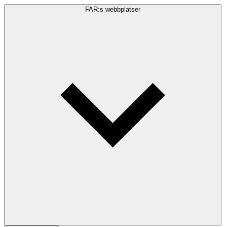
FAR:s webbplatser
Sökfråga
Sök