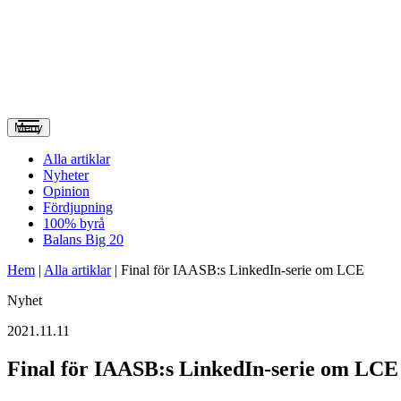
Meny
Alla artiklar
Nyheter
Opinion
Fördjupning
100% byrå
Balans Big 20
Hem
|
Alla artiklar
|
Final för IAASB:s LinkedIn-serie om LCE
Nyhet
2021.11.11
Final för IAASB:s LinkedIn-serie om LCE