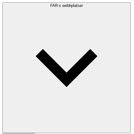
FAR:s webbplatser
Sökfråga
Sök