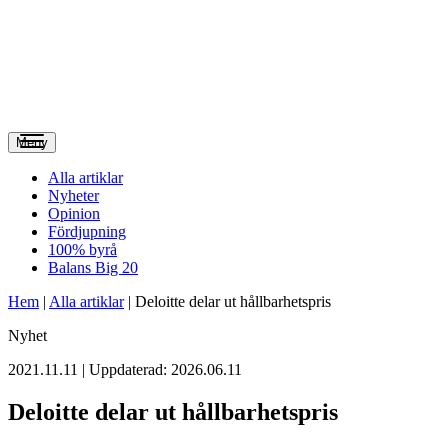
Meny
Alla artiklar
Nyheter
Opinion
Fördjupning
100% byrå
Balans Big 20
Hem
|
Alla artiklar
|
Deloitte delar ut hållbarhetspris
Nyhet
2021.11.11 | Uppdaterad: 2026.06.11
Deloitte delar ut hållbarhetspris