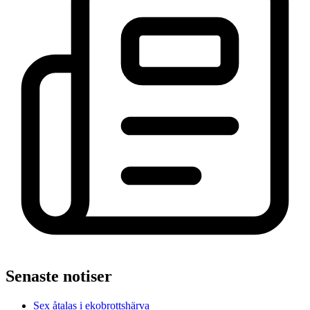
Senaste notiser
Sex åtalas i ekobrottshärva