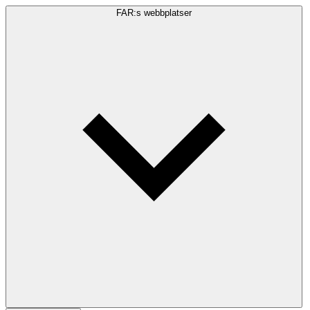
FAR:s webbplatser
Sökfråga
Sök