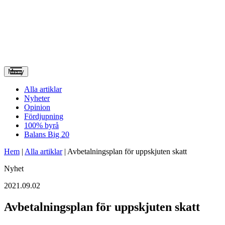
Meny
Alla artiklar
Nyheter
Opinion
Fördjupning
100% byrå
Balans Big 20
Hem
|
Alla artiklar
|
Avbetalningsplan för uppskjuten skatt
Nyhet
2021.09.02
Avbetalningsplan för uppskjuten skatt