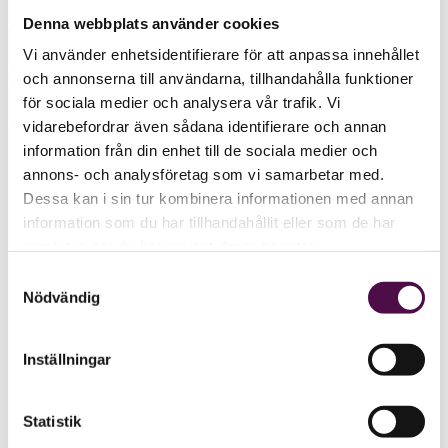
Denna webbplats använder cookies
Gina Wiklund
, partner på
Aspia
och ansvarig för Accounting
Sweden, tar plats i Aspias koncernledning. Accounting Sweden är
Vi använder enhetsidentifierare för att anpassa innehållet
den stora delen i företagets
accounting
-verksamhet som finns
och annonserna till användarna, tillhandahålla funktioner
utanför de större städerna, och ett perspektiv som Aspia vill tillföra i
ledningsgruppsrummet, enligt pressmeddelandet. Gina Wiklund har
för sociala medier och analysera vår trafik. Vi
20 års erfarenhet av branschen. Hon tar plats i koncernledningen
vidarebefordrar även sådana identifierare och annan
med omedelbar verkan.
information från din enhet till de sociala medier och
annons- och analysföretag som vi samarbetar med.
Dessa kan i sin tur kombinera informationen med annan
information som du har tillhandahållit eller som de har
samlat in när du har använt deras tjänster.
Samtyckesval
Nödvändig
Inställningar
Statistik