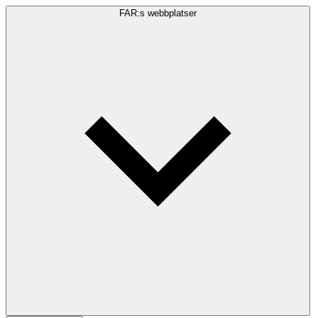
FAR:s webbplatser
Sökfråga
Sök