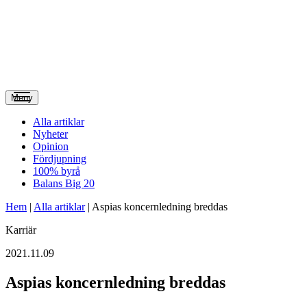
Meny
Alla artiklar
Nyheter
Opinion
Fördjupning
100% byrå
Balans Big 20
Hem
|
Alla artiklar
|
Aspias koncernledning breddas
Karriär
2021.11.09
Aspias koncernledning breddas