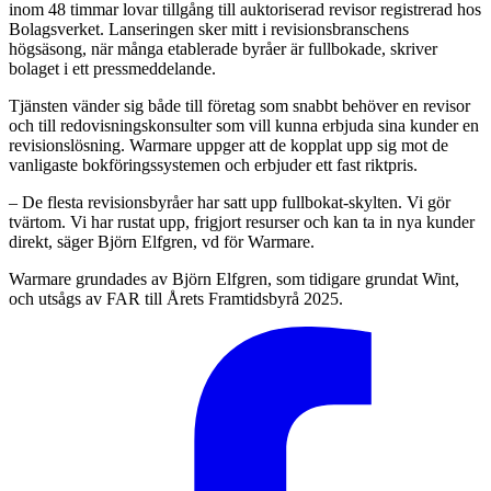
inom 48 timmar lovar tillgång till auktoriserad revisor registrerad hos
Bolagsverket. Lanseringen sker mitt i revisionsbranschens
högsäsong, när många etablerade byråer är fullbokade, skriver
bolaget i ett pressmeddelande.
Tjänsten vänder sig både till företag som snabbt behöver en revisor
och till redovisningskonsulter som vill kunna erbjuda sina kunder en
revisionslösning. Warmare uppger att de kopplat upp sig mot de
vanligaste bokföringssystemen och erbjuder ett fast riktpris.
– De flesta revisionsbyråer har satt upp fullbokat-skylten. Vi gör
tvärtom. Vi har rustat upp, frigjort resurser och kan ta in nya kunder
direkt, säger Björn Elfgren, vd för Warmare.
Warmare grundades av Björn Elfgren, som tidigare grundat Wint,
och utsågs av FAR till Årets Framtidsbyrå 2025.