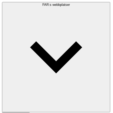
FAR:s webbplatser
Sökfråga
Sök