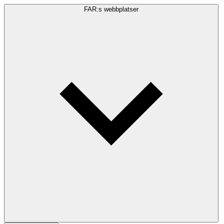
FAR:s webbplatser
Sökfråga
Sök