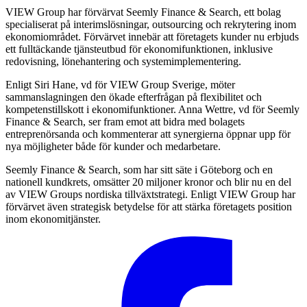
VIEW Group har förvärvat Seemly Finance & Search, ett bolag
specialiserat på interimslösningar, outsourcing och rekrytering inom
ekonomiområdet. Förvärvet innebär att företagets kunder nu erbjuds
ett fulltäckande tjänsteutbud för ekonomifunktionen, inklusive
redovisning, lönehantering och systemimplementering.
Enligt Siri Hane, vd för VIEW Group Sverige, möter
sammanslagningen den ökade efterfrågan på flexibilitet och
kompetenstillskott i ekonomifunktioner. Anna Wettre, vd för Seemly
Finance & Search, ser fram emot att bidra med bolagets
entreprenörsanda och kommenterar att synergierna öppnar upp för
nya möjligheter både för kunder och medarbetare.
Seemly Finance & Search, som har sitt säte i Göteborg och en
nationell kundkrets, omsätter 20 miljoner kronor och blir nu en del
av VIEW Groups nordiska tillväxtstrategi. Enligt VIEW Group har
förvärvet även strategisk betydelse för att stärka företagets position
inom ekonomitjänster.