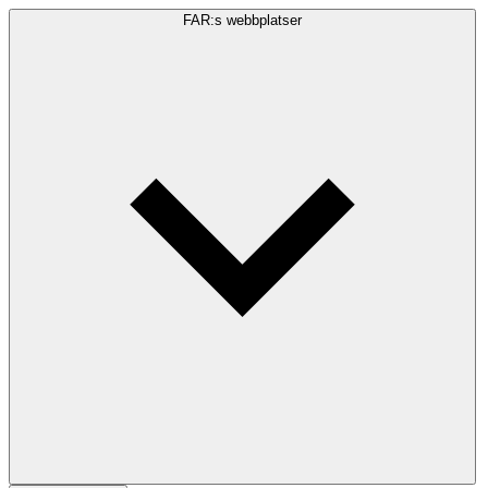
FAR:s webbplatser
Sökfråga
Sök