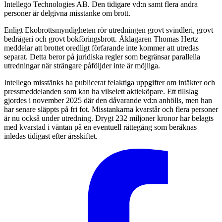
Intellego Technologies AB. Den tidigare vd:n samt flera andra
personer är delgivna misstanke om brott.
Enligt Ekobrottsmyndigheten rör utredningen grovt svindleri, grovt
bedrägeri och grovt bokföringsbrott. Åklagaren Thomas Hertz
meddelar att brottet oredligt förfarande inte kommer att utredas
separat. Detta beror på juridiska regler som begränsar parallella
utredningar när strängare påföljder inte är möjliga.
Intellego misstänks ha publicerat felaktiga uppgifter om intäkter och
pressmeddelanden som kan ha vilselett aktieköpare. Ett tillslag
gjordes i november 2025 där den dåvarande vd:n anhölls, men han
har senare släppts på fri fot. Misstankarna kvarstår och flera personer
är nu också under utredning. Drygt 232 miljoner kronor har belagts
med kvarstad i väntan på en eventuell rättegång som beräknas
inledas tidigast efter årsskiftet.