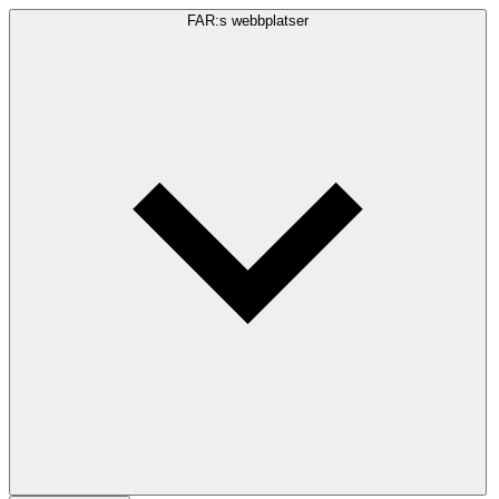
FAR:s webbplatser
Sökfråga
Sök