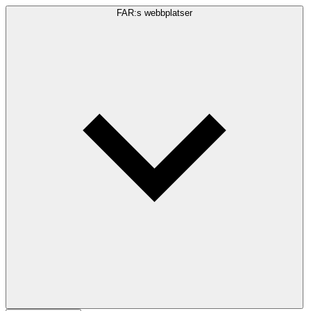
FAR:s webbplatser
Sökfråga
Sök