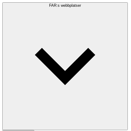
FAR:s webbplatser
Sökfråga
Sök