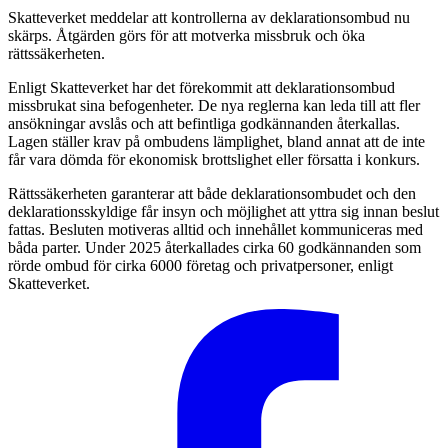
Skatteverket meddelar att kontrollerna av deklarationsombud nu
skärps. Åtgärden görs för att motverka missbruk och öka
rättssäkerheten.
Enligt Skatteverket har det förekommit att deklarationsombud
missbrukat sina befogenheter. De nya reglerna kan leda till att fler
ansökningar avslås och att befintliga godkännanden återkallas.
Lagen ställer krav på ombudens lämplighet, bland annat att de inte
får vara dömda för ekonomisk brottslighet eller försatta i konkurs.
Rättssäkerheten garanterar att både deklarationsombudet och den
deklarationsskyldige får insyn och möjlighet att yttra sig innan beslut
fattas. Besluten motiveras alltid och innehållet kommuniceras med
båda parter. Under 2025 återkallades cirka 60 godkännanden som
rörde ombud för cirka 6000 företag och privatpersoner, enligt
Skatteverket.