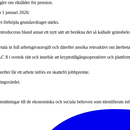
gler om riktålder för pension.
n 1 januari 2026:
t förhöjda grundavdraget stärks.
introduceras bland annat ett nytt sätt att beräkna det så kallade gränsbel
ala in full arbetsgivaravgift och därefter ansöka retroaktivt om återbeta
 8 i svensk rätt och innebär att kryptotillgångsoperatörer och plattf
fter får ett arbete införs en skattefri jobbpremie.
ringsvärdet.
utsättningar till de ekonomiska och sociala behoven som identifierats in