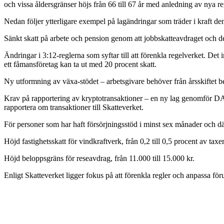
och vissa åldersgränser höjs från 66 till 67 år med anledning av nya re
Nedan följer ytterligare exempel på lagändringar som träder i kraft de
Sänkt skatt på arbete och pension genom att jobbskatteavdraget och de
Ändringar i 3:12-reglerna som syftar till att förenkla regelverket. Det 
ett fåmansföretag kan ta ut med 20 procent skatt.
Ny utformning av växa-stödet – arbetsgivare behöver från årsskiftet bet
Krav på rapportering av kryptotransaktioner – en ny lag genomför DAC
rapportera om transaktioner till Skatteverket.
För personer som har haft försörjningsstöd i minst sex månader och däre
Höjd fastighetsskatt för vindkraftverk, från 0,2 till 0,5 procent av taxe
Höjd beloppsgräns för reseavdrag, från 11.000 till 15.000 kr.
Enligt Skatteverket ligger fokus på att förenkla regler och anpassa för