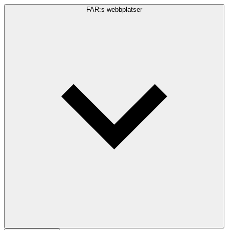
FAR:s webbplatser
Sökfråga
Sök