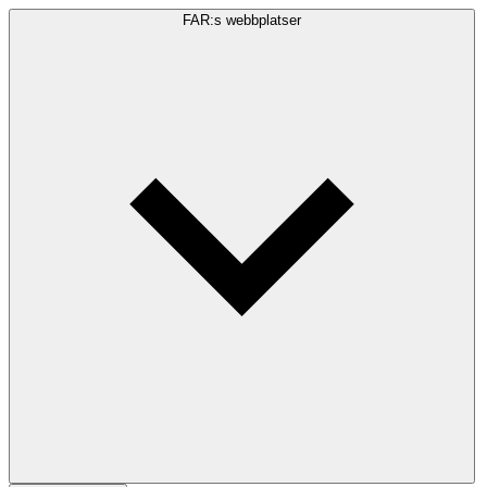
FAR:s webbplatser
Sökfråga
Sök