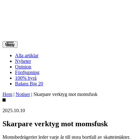
Meny
Alla artiklar
Nyheter
Opinion
Fördjupning
100% byrå
Balans Big 20
Hem
|
Notiser
|
Skarpare verktyg mot momsfusk
2025.10.10
Skarpare verktyg mot momsfusk
Momsbedrägerier leder varje år till stora bortfall av skatteintäkter.