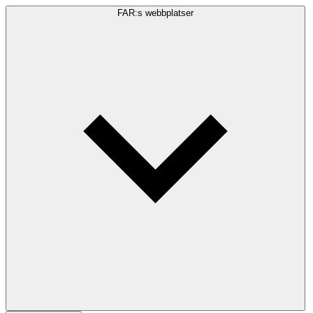
FAR:s webbplatser
Sökfråga
Sök