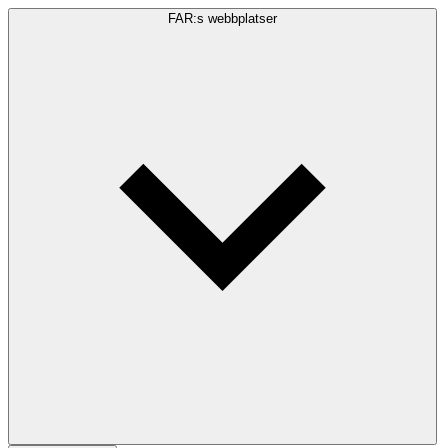
FAR:s webbplatser
Sökfråga
Sök