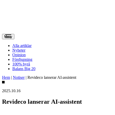
Meny
Alla artiklar
Nyheter
Opinion
Fördjupning
100% byrå
Balans Big 20
Hem
|
Notiser
|
Revideco lanserar AI-assistent
2025.10.16
Revideco lanserar AI-assistent