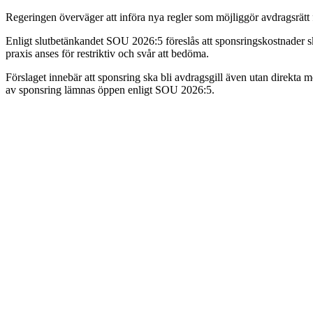
Regeringen överväger att införa nya regler som möjliggör avdragsrätt f
Enligt slutbetänkandet SOU 2026:5 föreslås att sponsringskostnader ska
praxis anses för restriktiv och svår att bedöma.
Förslaget innebär att sponsring ska bli avdragsgill även utan direkta mo
av sponsring lämnas öppen enligt SOU 2026:5.