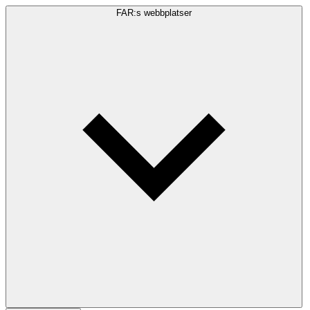
FAR:s webbplatser
Sökfråga
Sök