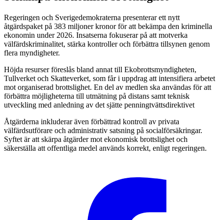
Regeringen och Sverigedemokraterna presenterar ett nytt
åtgärdspaket på 383 miljoner kronor för att bekämpa den kriminella
ekonomin under 2026. Insatserna fokuserar på att motverka
välfärdskriminalitet, stärka kontroller och förbättra tillsynen genom
flera myndigheter.
Höjda resurser föreslås bland annat till Ekobrottsmyndigheten,
Tullverket och Skatteverket, som får i uppdrag att intensifiera arbetet
mot organiserad brottslighet. En del av medlen ska användas för att
förbättra möjligheterna till utmätning på distans samt teknisk
utveckling med anledning av det sjätte penningtvättsdirektivet
Åtgärderna inkluderar även förbättrad kontroll av privata
välfärdsutförare och administrativ satsning på socialförsäkringar.
Syftet är att skärpa åtgärder mot ekonomisk brottslighet och
säkerställa att offentliga medel används korrekt, enligt regeringen.