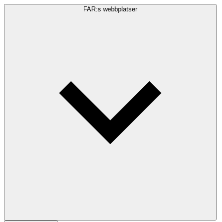
FAR:s webbplatser
Sökfråga
Sök