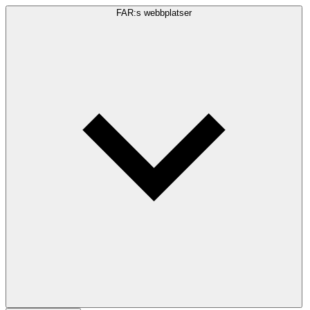
FAR:s webbplatser
Sökfråga
Sök