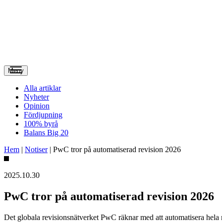
Meny
Alla artiklar
Nyheter
Opinion
Fördjupning
100% byrå
Balans Big 20
Hem
|
Notiser
|
PwC tror på automatiserad revision 2026
2025.10.30
PwC tror på automatiserad revision 2026
Det globala revisionsnätverket PwC räknar med att automatisera hela r