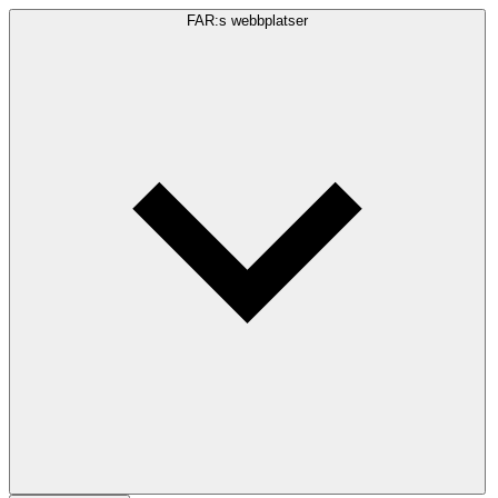
FAR:s webbplatser
Sökfråga
Sök