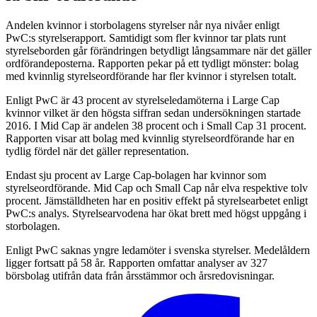
Andelen kvinnor i storbolagens styrelser når nya nivåer enligt
PwC:s styrelserapport. Samtidigt som fler kvinnor tar plats runt
styrelseborden går förändringen betydligt långsammare när det gäller
ordförandeposterna. Rapporten pekar på ett tydligt mönster: bolag
med kvinnlig styrelseordförande har fler kvinnor i styrelsen totalt.
Enligt PwC är 43 procent av styrelseledamöterna i Large Cap
kvinnor vilket är den högsta siffran sedan undersökningen startade
2016. I Mid Cap är andelen 38 procent och i Small Cap 31 procent.
Rapporten visar att bolag med kvinnlig styrelseordförande har en
tydlig fördel när det gäller representation.
Endast sju procent av Large Cap-bolagen har kvinnor som
styrelseordförande. Mid Cap och Small Cap når elva respektive tolv
procent. Jämställdheten har en positiv effekt på styrelsearbetet enligt
PwC:s analys. Styrelsearvodena har ökat brett med högst uppgång i
storbolagen.
Enligt PwC saknas yngre ledamöter i svenska styrelser. Medelåldern
ligger fortsatt på 58 år. Rapporten omfattar analyser av 327
börsbolag utifrån data från årsstämmor och årsredovisningar.