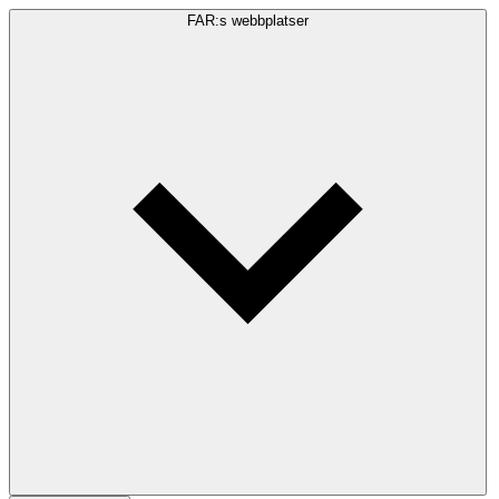
FAR:s webbplatser
Sökfråga
Sök