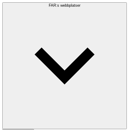
FAR:s webbplatser
Sökfråga
Sök