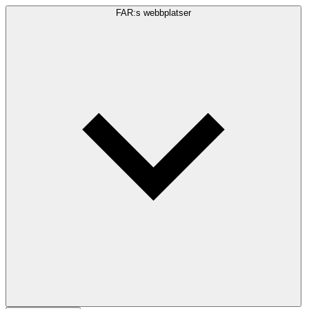
FAR:s webbplatser
Sökfråga
Sök