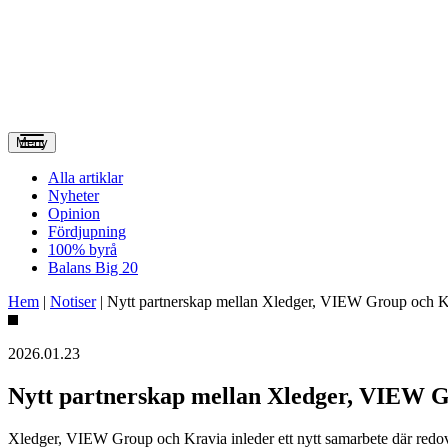
Meny
Alla artiklar
Nyheter
Opinion
Fördjupning
100% byrå
Balans Big 20
Hem
|
Notiser
|
Nytt partnerskap mellan Xledger, VIEW Group och 
2026.01.23
Nytt partnerskap mellan Xledger, VIEW 
Xledger, VIEW Group och Kravia inleder ett nytt samarbete där redovi