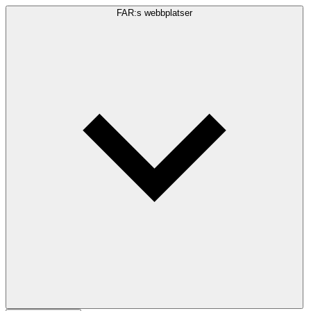
FAR:s webbplatser
Sökfråga
Sök