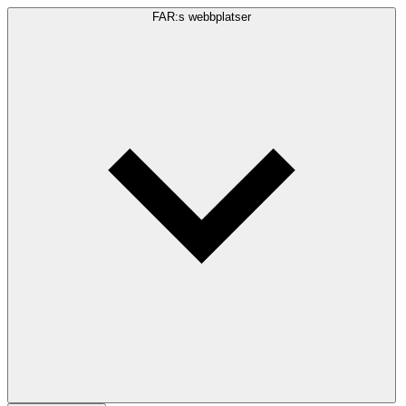
FAR:s webbplatser
Sökfråga
Sök