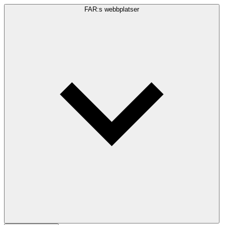
FAR:s webbplatser
Sökfråga
Sök