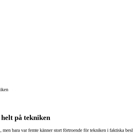
niken
helt på tekniken
en bara var femte känner stort förtroende för tekniken i faktiska beslut