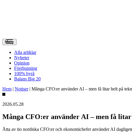
Meny
Alla artiklar
Nyheter
Opinion
Fördjupning
100% byrå
Balans Big 20
Hem
|
Notiser
|
Många CFO:er använder AI – men få litar helt på tek
2026.05.28
Många CFO:er använder AI – men få litar 
Åtta av tio nordiska CFO:er och ekonomichefer använder AI dagligen, m