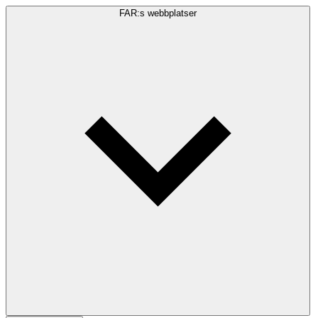
FAR:s webbplatser
Sökfråga
Sök