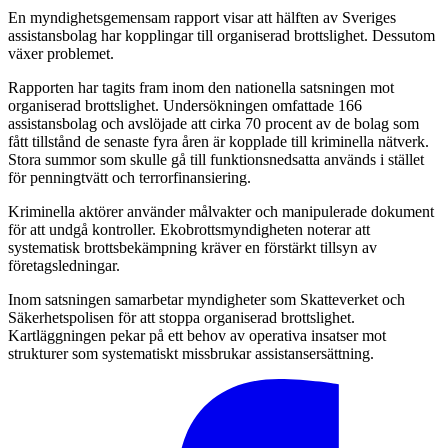
En myndighetsgemensam rapport visar att hälften av Sveriges
assistansbolag har kopplingar till organiserad brottslighet. Dessutom
växer problemet.
Rapporten har tagits fram inom den nationella satsningen mot
organiserad brottslighet. Undersökningen omfattade 166
assistansbolag och avslöjade att cirka 70 procent av de bolag som
fått tillstånd de senaste fyra åren är kopplade till kriminella nätverk.
Stora summor som skulle gå till funktionsnedsatta används i stället
för penningtvätt och terrorfinansiering.
Kriminella aktörer använder målvakter och manipulerade dokument
för att undgå kontroller. Ekobrottsmyndigheten noterar att
systematisk brottsbekämpning kräver en förstärkt tillsyn av
företagsledningar.
Inom satsningen samarbetar myndigheter som Skatteverket och
Säkerhetspolisen för att stoppa organiserad brottslighet.
Kartläggningen pekar på ett behov av operativa insatser mot
strukturer som systematiskt missbrukar assistansersättning.